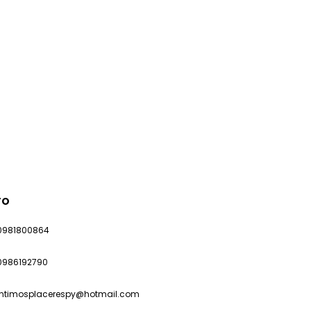
TO
0981800864
0986192790
intimosplacerespy@hotmail.com